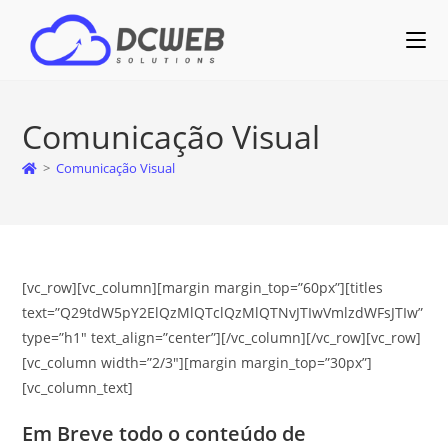
Comunicação Visual
>
Comunicação Visual
[vc_row][vc_column][margin margin_top=”60px”][titles
text=”Q29tdW5pY2ElQzMlQTclQzMlQTNvJTIwVmlzdWFsJTIw”
type=”h1″ text_align=”center”][/vc_column][/vc_row][vc_row]
[vc_column width=”2/3″][margin margin_top=”30px”]
[vc_column_text]
Em Breve todo o conteúdo de